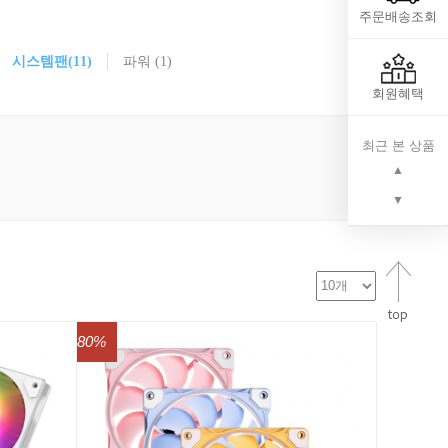
주문배송조회
시스템팬
(11)
파워
(1)
회원혜택
최근 본 상품
▲
▼
80%