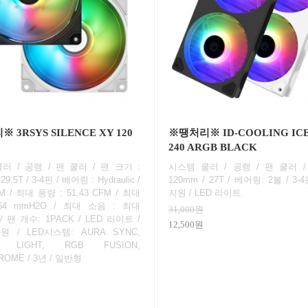
 3RSYS SILENCE XY 120
※땡처리※ ID-COOLING IC
240 ARGB BLACK
러 / 공랭 / 팬 쿨러 / 팬 크기 :
시스템 쿨러 / 공랭 / 팬 쿨러 /
29.5T / 3-4핀 / 베어링 : Hydraulic /
120mm / 27T / 베어링: 2볼 / 3-
M / 최대 풍량 : 51.43 CFM / 최대
지원 / LED 라이트
.64 mmH2O / 최대 소음 : 최대
31,000원
 / 팬 개수: 1PACK / LED 라이트 /
12,500원
원 / LED시스템: AURA SYNC,
C LIGHT, RGB FUSION,
ROME / 3년 / 일반형