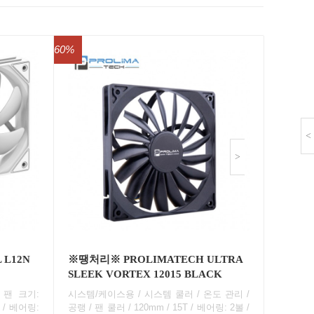
60%
<
>
 L12N
※땡처리※ PROLIMATECH ULTRA
SLEEK VORTEX 12015 BLACK
 팬 크기:
시스템/케이스용 / 시스템 쿨러 / 온도 관리 /
핀 / 베어링:
공랭 / 팬 쿨러 / 120mm / 15T / 베어링: 2볼 /