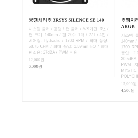
※땡처리※ 3RSYS SILENCE SE 140
※땡처리※
ARGB
시스템 쿨러 / 공랭 / 팬 쿨러 / A/S기간: 3년 /
팬 크기: 140mm / 팬 개수: 1개 / 27T / 4핀 /
시스템 쿨
베어링: Hydraulic / 1700 RPM / 최대 풍량:
140mm / 
58.75 CFM / 최대 풍압: 1.59mmH₂O / 최대
1700 RP
팬소음: 27dBA / PWM 지원
풍압: 2
30.5dBA
12,000원
PWM 지
6,000원
MYSTI
POLYCH
15,000원
4,500원