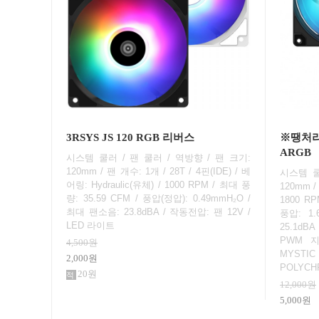
3RSYS JS 120 RGB 리버스
※땡처리※
ARGB
시스템 쿨러 / 팬 쿨러 / 역방향 / 팬 크기:
120mm / 팬 개수: 1개 / 28T / 4핀(IDE) / 베
시스템 쿨
어링: Hydraulic(유체) / 1000 RPM / 최대 풍
120mm / 
량: 35.59 CFM / 풍압(정압): 0.49mmH₂O /
1800 RP
최대 팬소음: 23.8dBA / 작동전압: 팬 12V /
풍압: 1
LED 라이트
25.1dBA
PWM 지
4,500원
MYSTI
2,000원
POLYCH
20원
12,000원
5,000원