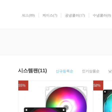
ALL
(89)
케이스
(7)
공냉쿨러
(17)
수냉쿨러
(0)
시스템팬(11)
신규등록순
인기상품순
낮
55%
58%