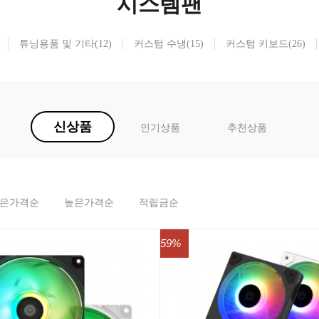
시스템팬
튜닝용품 및 기타
(12)
커스텀 수냉
(15)
커스텀 키보드
(26)
신상품
인기상품
추천상품
은가격순
높은가격순
적립금순
59%