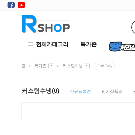
전체카테고리
특가존
홈
>
특가존
>
커스텀수냉
Link Copy
커스텀수냉(0)
신규등록순
인기상품순