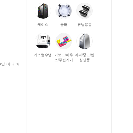
케이스
쿨러
튜닝용품
커스텀수냉
키보드/마우
리퍼/중고/변
스/주변기기
심상품
3일 이내 배