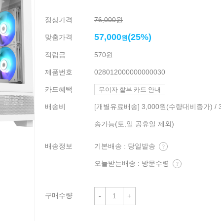
정상가격
76,000원
57,000
(25%)
맞춤가격
원
적립금
570원
제품번호
028012000000000030
카드혜택
무이자 할부 카드 안내
배송비
[개별유료배송] 3,000원(수량대비증가) / 
송가능(토,일 공휴일 제외)
배송정보
기본배송 : 당일발송
?
오늘받는배송 : 방문수령
?
구매수량
-
+