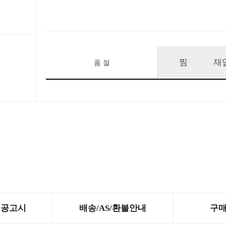
찜
재
품 절
제공고시
배송/AS/환불안내
구매