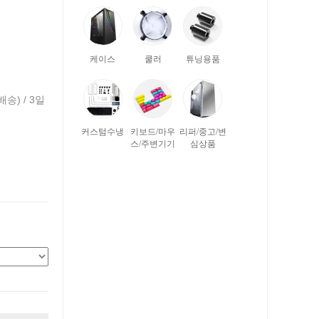
케이스
쿨러
튜닝용품
배송) / 3일
커스텀수냉
키보드/마우
리퍼/중고/변
스/주변기기
심상품