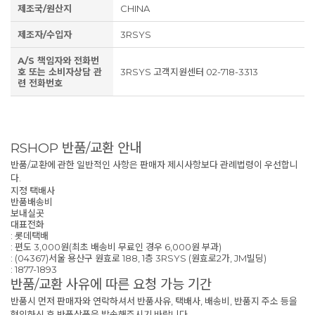
제조국/원산지
CHINA
제조자/수입자
3RSYS
A/S 책임자와 전화번
호 또는 소비자상담 관
3RSYS 고객지원센터 02-718-3313
련 전화번호
RSHOP 반품/교환 안내
반품/교환에 관한 일반적인 사항은 판매자 제시사항보다 관례법령이 우선합니
다.
지정 택배사
반품배송비
보내실곳
대표전화
: 롯데택배
: 편도 3,000원(최초 배송비 무료인 경우 6,000원 부과)
: (04367)서울 용산구 원효로 188, 1층 3RSYS (원효로2가, JM빌딩)
: 1877-1893
반품/교환 사유에 따른 요청 가능 기간
반품시 먼저 판매자와 연락하셔서 반품사유, 택배사, 배송비, 반품지 주소 등을
협의하신 후 반품상품을 발송해주시기 바랍니다.