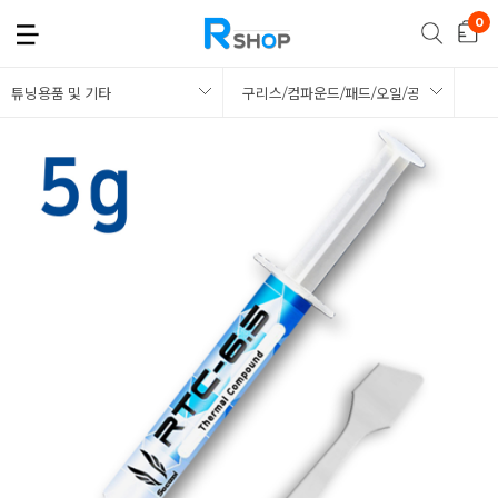
튜닝용품 및 기타
구리스/컴파운드/패드/오일/공구