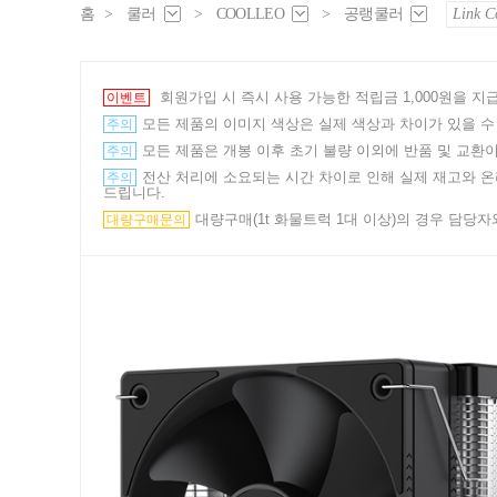
홈
>
쿨러
>
COOLLEO
>
공랭쿨러
Link C
회원가입 시 즉시 사용 가능한 적립금 1,000원을 
이벤트
모든 제품의 이미지 색상은 실제 색상과 차이가 있을 수
주의
모든 제품은 개봉 이후 초기 불량 이외에 반품 및 교환이
주의
전산 처리에 소요되는 시간 차이로 인해 실제 재고와 온라
주의
드립니다.
대량구매(1t 화물트럭 1대 이상)의 경우 담당자와의
대량구매문의