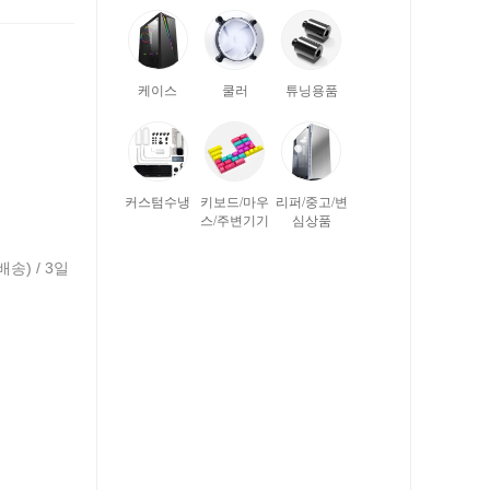
케이스
쿨러
튜닝용품
커스텀수냉
키보드/마우
리퍼/중고/변
스/주변기기
심상품
배송) / 3일