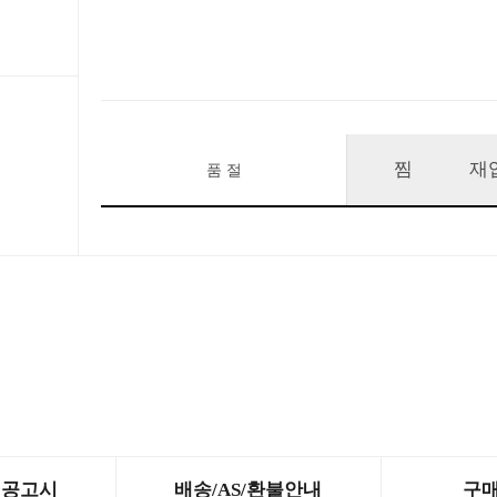
찜
재
품 절
제공고시
배송/AS/환불안내
구매