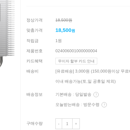
정상가격
18,500원
18,500
맞춤가격
원
적립금
1원
제품번호
024006001000000004
카드혜택
무이자 할부 카드 안내
배송비
[유료배송] 3,000원 (150,000원이상 무료
이내 배송가능(토,일 공휴일 제외)
배송정보
기본배송 : 당일발송
?
오늘받는배송 : 방문수령
?
구매수량
-
+