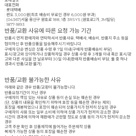
보내실곳
대표전화
: 롯데택배
: 편도 3,000원(최초 배송비 무료인 경우 6,000원 부과)
: (04367)서울 용산구 원효로 188, 1층 3RSYS (원효로2가, JM빌딩)
: 1877-1893
반품/교환 사유에 따른 요청 가능 기간
반품시 먼저 판매자와 연락하셔서 반품사유, 택배사, 배송비, 반품지 주소 등을
협의하신 후 반품상품을 발송해주시기 바랍니다.
구매자 단순 변심은 상품 수령 후 7일 이내(구매자 반품배송비 부담)
표시/광고와 상이하거나 상품하자일 경우 상품 수령 후 3개월 이내 혹은 표시/광
고와 다른 사실을 안 날로부터 30일 이내(판매자 반품배송비 부담, 둘 중 하나
경과시 반품/교환 불가)
반품/교환 불가능한 사유
아래와 같은 경우 반품/교환이 불가능합니다.
반품요청기간이 지난 경우
구매자의 책임 있는 사유로 상품 등이 손실 또는 훼손된 경우
(단, 상품의 내용을 확인하기 위하여 호장 등을 훼손한 경우는 제외)
포장을 개봉하였으나 포장이 훼손되어 상품가치가 현저히 상실된 경우
구매자의 사용 또는 일부 소비에 의하여 상품 가치가 현저히 감소한 경우
시간의 경과에 의하여 재판매가 곤란할 정도로 상품 등의 가치가 현저히 감소한
경우
고객 주문 확인 후 상품제작에 들어가는 주문제작 상품
복제가 가능한 상품 등의 포장을 훼손한 경우