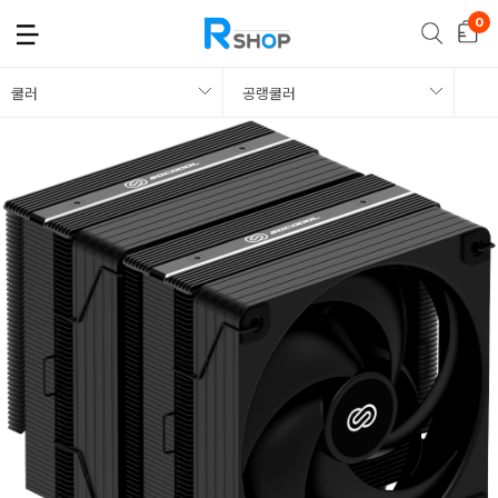
쿨러
공랭쿨러