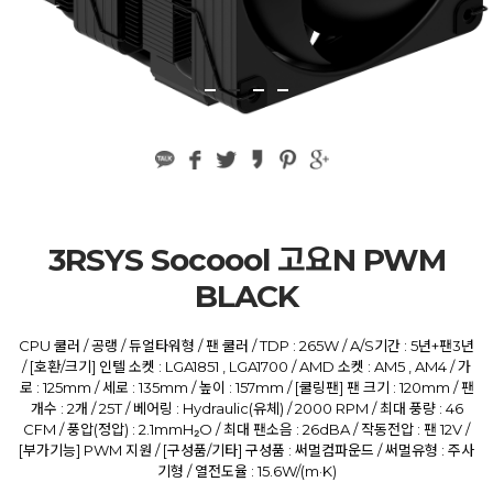
3RSYS Socoool 고요N PWM
BLACK
CPU 쿨러 / 공랭 / 듀얼타워형 / 팬 쿨러 / TDP : 265W / A/S기간 : 5년+팬3년
/ [호환/크기] 인텔 소켓 : LGA1851 , LGA1700 / AMD 소켓 : AM5 , AM4 / 가
로 : 125mm / 세로 : 135mm / 높이 : 157mm / [쿨링팬] 팬 크기 : 120mm / 팬
개수 : 2개 / 25T / 베어링 : Hydraulic(유체) / 2000 RPM / 최대 풍량 : 46
CFM / 풍압(정압) : 2.1mmH₂O / 최대 팬소음 : 26dBA / 작동전압 : 팬 12V /
[부가기능] PWM 지원 / [구성품/기타] 구성품 : 써멀컴파운드 / 써멀유형 : 주사
기형 / 열전도율 : 15.6W/(m·K)