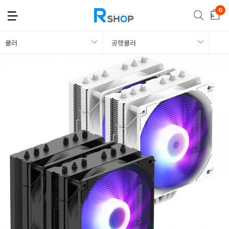
쿨러
공랭쿨러