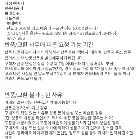
지정 택배사
반품배송비
보내실곳
대표전화
: 롯데택배
: 편도 3,000원(최초 배송비 무료인 경우 6,000원 부과)
: (04367)서울 용산구 원효로 188, 1층 3RSYS (원효로2가, JM빌딩)
: 1877-1893
반품/교환 사유에 따른 요청 가능 기간
반품시 먼저 판매자와 연락하셔서 반품사유, 택배사, 배송비, 반품지 주소 등을
협의하신 후 반품상품을 발송해주시기 바랍니다.
구매자 단순 변심은 상품 수령 후 7일 이내(구매자 반품배송비 부담)
표시/광고와 상이하거나 상품하자일 경우 상품 수령 후 3개월 이내 혹은 표시/광
고와 다른 사실을 안 날로부터 30일 이내(판매자 반품배송비 부담, 둘 중 하나
경과시 반품/교환 불가)
반품/교환 불가능한 사유
아래와 같은 경우 반품/교환이 불가능합니다.
반품요청기간이 지난 경우
구매자의 책임 있는 사유로 상품 등이 손실 또는 훼손된 경우
(단, 상품의 내용을 확인하기 위하여 호장 등을 훼손한 경우는 제외)
포장을 개봉하였으나 포장이 훼손되어 상품가치가 현저히 상실된 경우
구매자의 사용 또는 일부 소비에 의하여 상품 가치가 현저히 감소한 경우
시간의 경과에 의하여 재판매가 곤란할 정도로 상품 등의 가치가 현저히 감소한
경우