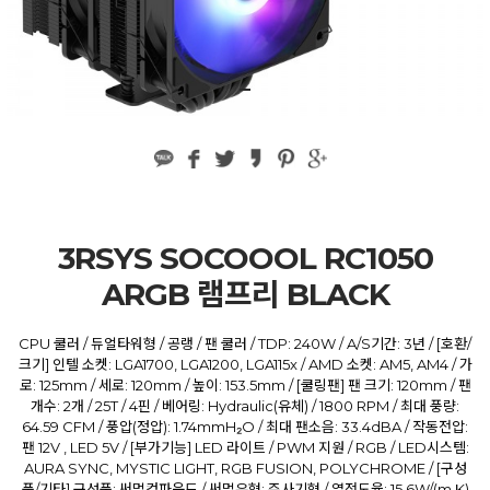
3RSYS SOCOOOL RC1050
ARGB 램프리 BLACK
CPU 쿨러 / 듀얼타워형 / 공랭 / 팬 쿨러 / TDP: 240W / A/S기간: 3년 / [호환/
크기] 인텔 소켓: LGA1700, LGA1200, LGA115x / AMD 소켓: AM5, AM4 / 가
로: 125mm / 세로: 120mm / 높이: 153.5mm / [쿨링팬] 팬 크기: 120mm / 팬
개수: 2개 / 25T / 4핀 / 베어링: Hydraulic(유체) / 1800 RPM / 최대 풍량:
64.59 CFM / 풍압(정압): 1.74mmH₂O / 최대 팬소음: 33.4dBA / 작동전압:
팬 12V , LED 5V / [부가기능] LED 라이트 / PWM 지원 / RGB / LED시스템:
AURA SYNC, MYSTIC LIGHT, RGB FUSION, POLYCHROME / [구성
품/기타] 구성품: 써멀컴파운드 / 써멀유형: 주사기형 / 열전도율: 15.6W/(m·K)