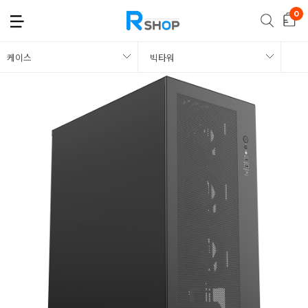
케이스
빅타워