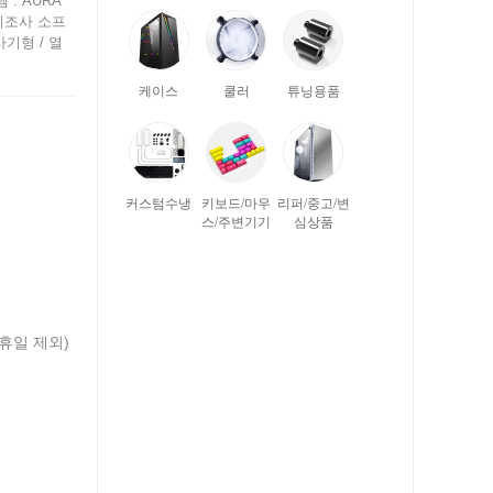
템 : AURA
, 제조사 소프
사기형 / 열
케이스
쿨러
튜닝용품
커스텀수냉
키보드/마우
리퍼/중고/변
스/주변기기
심상품
공휴일 제외)