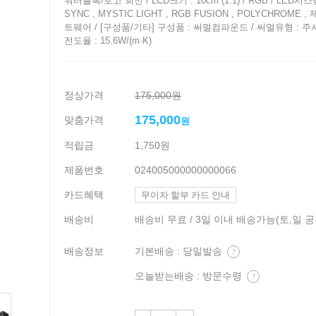
워터블록/로고 회전 / LCD크기 : 10cm (1:1) / RGB / LED시스
SYNC , MYSTIC LIGHT , RGB FUSION , POLYCHROME 
트웨어 / [구성품/기타] 구성품 : 써멀컴파운드 / 써멀유형 : 주
전도율 : 15.6W/(m·K)
정상가격
175,000원
175,000
맞춤가격
원
적립금
1,750원
제품번호
024005000000000066
카드혜택
무이자 할부 카드 안내
배송비
배송비 무료 / 3일 이내 배송가능(토,일 
배송정보
기본배송 : 당일발송
?
오늘받는배송 : 방문수령
?