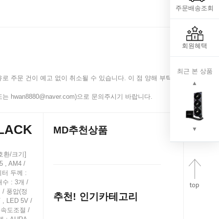
주문배송조회
회원혜택
최근 본 상품
로 주문 건이 예고 없이 취소될 수 있습니다. 이 점 양해 부탁
▲
 hwan8880@naver.com)으로 문의주시기 바랍니다.
BLACK
MD추천상품
▼
[호환/크기]
 , AM4 /
이터 두께 :
수 : 3개 /
M / 풍압(정
추천! 인기카테고리
, LED 5V /
펌프속도조절 /