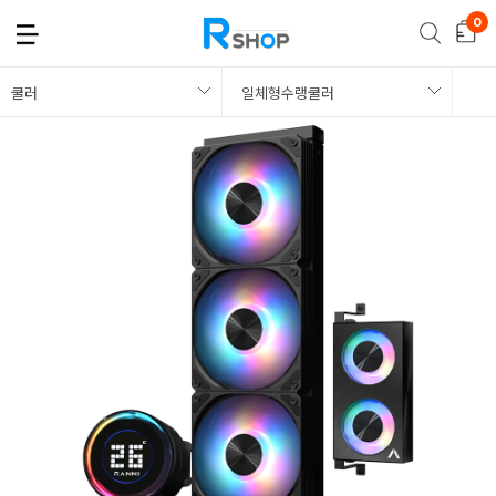
쿨러
일체형수랭쿨러