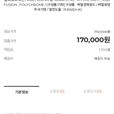
FUSION , POLYCHROME / [구성품/기타] 구성품 : 써멀컴파운드 / 써멀유형
: 주사기형 / 열전도율 : 15.6W/(m·K)
정상가격
170,000원
170,000원
맞춤가격
적립금
1,700원
배송비
배송비 무료
상품평
(0)
상품문의
(0)
기본정보