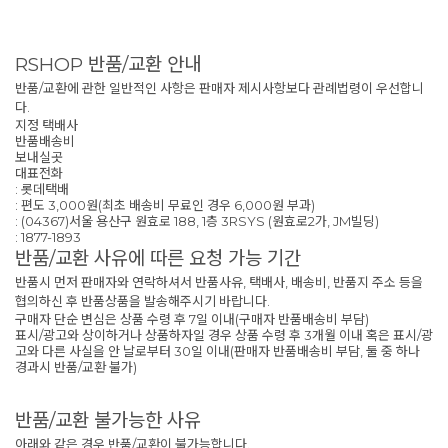
RSHOP 반품/교환 안내
반품/교환에 관한 일반적인 사항은 판매자 제시사항보다 관례법령이 우선합니
다.
지정 택배사
반품배송비
보내실곳
대표전화
: 롯데택배
: 편도 3,000원(최초 배송비 무료인 경우 6,000원 부과)
: (04367)서울 용산구 원효로 188, 1층 3RSYS (원효로2가, JM빌딩)
: 1877-1893
반품/교환 사유에 따른 요청 가능 기간
반품시 먼저 판매자와 연락하셔서 반품사유, 택배사, 배송비, 반품지 주소 등을
협의하신 후 반품상품을 발송해주시기 바랍니다.
구매자 단순 변심은 상품 수령 후 7일 이내(구매자 반품배송비 부담)
표시/광고와 상이하거나 상품하자일 경우 상품 수령 후 3개월 이내 혹은 표시/광
고와 다른 사실을 안 날로부터 30일 이내(판매자 반품배송비 부담, 둘 중 하나
경과시 반품/교환 불가)
반품/교환 불가능한 사유
아래와 같은 경우 반품/교환이 불가능합니다.