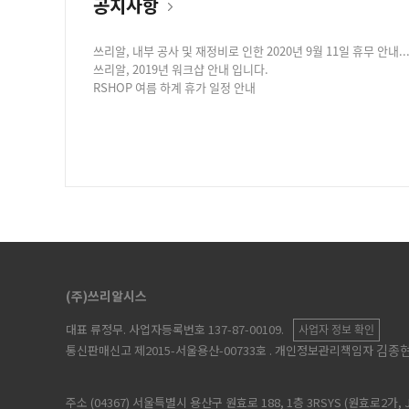
공지사항
쓰리알, 내부 공사 및 재정비로 인한 2020년 9월 11일 휴무 안내...
쓰리알, 2019년 워크샵 안내 입니다.
RSHOP 여름 하계 휴가 일정 안내
(주)쓰리알시스
대표 류정무
. 사업자등록번호 137-87-00109.
사업자 정보 확인
김종
통신판매신고 제2015-서울용산-00733호
. 개인정보관리책임자
주소 (04367) 서울특별시 용산구 원효로 188, 1층 3RSYS (원효로2가, 